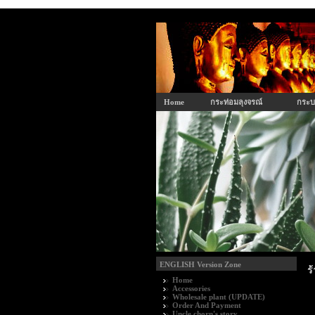
Home
กระท่อมลุงจรณ์
กระบ
ENGLISH Version Zone
ร
Home
Accessories
Wholesale plant (UPDATE)
Order And Payment
Uncle chorn's story