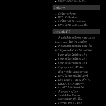
กิจกรรมจากบ้านและสวน
อัลบั้มภาพ
อัลบั้มภาพทั้งหมด
UCC. Collection
อัลบั้มรวมภาพ Copiapoa
ดาวน์โหลด Wallpaper ที่นี่
แนะนำพันธุ์ไม้
เรื่องต้นไม้ตามใจฉัน ตอน Classic
Capricorne โดย วิน แอสโตร
เรื่องต้นไม้ตามใจฉัน ตอน เมื่อ
ต้นไม้ถูกทอดทิ้ง โดย วิน แอสโตร
ย้อนรอยโคเปียโป ตอนที่ 3
ย้อนรอยโคเปียโป ตอนที่ 2
ย้อนรอยโคเปียโป ตอนที่ 1
Copiapoa ความลึกลับฯ
คู่มือ คนเลี้ยง Astrophytum
ดาวน์โหลดชื่อต้นไม้ ได้ที่นี่
ตอน ตามล่า.....ส่องหากิ๊กโกะ
KIKKO SHINSHOWA
แนะนำไม้ตลาดยอดฮิต
เรื่องของ คาบูโตะ
Sand dollar Cactus
Capricorneราชันย์ที่...
สารพัดอาชา 1-2 (จบ)