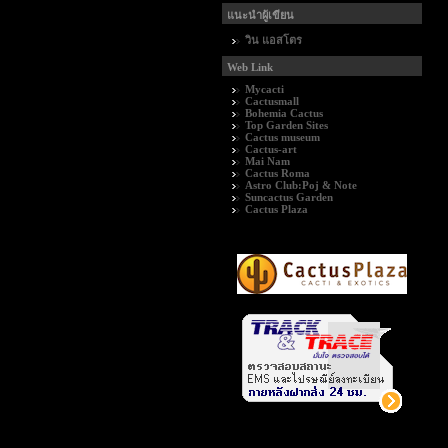
แนะนำผู้เขียน
วิน แอสโตร
Web Link
Mycacti
Cactusmall
Bohemia Cactus
Top Garden Sites
Cactus museum
Cactus-art
Mai Nam
Cactus Roma
Astro Club:Poj & Note
Suncactus Garden
Cactus Plaza