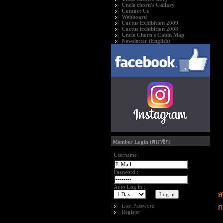
Uncle chorn's Gallary
Contact Us
Webboard
Cactus Exhibition 2009
Cactus Exhibition 2008
Uncle Chorn's Cabin Map
Newsletter (English)
Member Login (สมาชิก)
Username :
Password :
Auto Log in :
ส
Lost Password
ก
Register