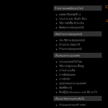
เ
ร้านขายแคคตัสออนไลน์
แคตตาล็อคชุดที่ 23
กระถาง และ สินค้า อื่นๆ
เ
วิธีการสั่งซื้อ/ชำระเงิน
ติดต่อกระท่อมลุงจรณ์
เปิดบ้านกระท่อมลุงจรณ์
ประวัติกระท่อมลุงจรณ์
บ้านสวน ปทุมธานี
ร้านกระท่อมลุงจรณ์
เรื่องของกระบองเพชร
กระบองเพชรในไทย
วิธีการปลูกและเลี้ยงดู
การเพาะเมล็ด
การตัดต่อยอด
การปักชำ
รูปทรงของกระบองเพชร
ศัพท์ที่ควรรู้
ดินญี่ปุ่น(Akadama soil) คือ อะไร
เรื่องเล่ากิจกรรมประทับใจ
บ้านและสวนแฟร์ 2008