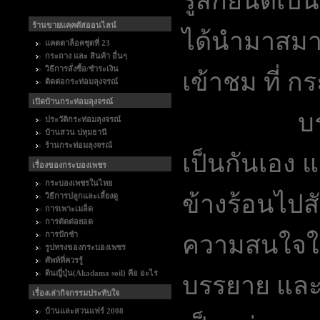
รู้สึกยินดีเ
ร้านขายแคคตัสออนไลน์
ได้นำมาสมาช
แคตตาล็อคชุดที่ 23
กระถาง และ สินค้า อื่นๆ
วิธีการสั่งซื้อ/ชำระเงิน
เข้าชม ที่ ก
ติดต่อกระท่อมลุงจรณ์
เปิดบ้านกระท่อมลุงจรณ์
บรรยากาศ
ประวัติกระท่อมลุงจรณ์
บ้านสวน ปทุมธานี
ร้านกระท่อมลุงจรณ์
เป็นกันเอง 
เรื่องของกระบองเพชร
กระบองเพชรในไทย
ข้างร้อนไปสั
วิธีการปลูกและเลี้ยงดู
การเพาะเมล็ด
การตัดต่อยอด
การปักชำ
ความสนใจใน
รูปทรงของกระบองเพชร
ศัพท์ที่ควรรู้
ดินญี่ปุ่น(Akadama soil) คือ อะไร
บรรยาย และ
เรื่องเล่ากิจกรรมประทับใจ
บ้านและสวนแฟร์ 2008