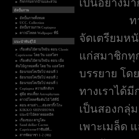
เป็นอย่างมา
กิจกรรมจากบ้านและสวน
อัลบั้มภาพ
ทางกระท่
อัลบั้มภาพทั้งหมด
UCC. Collection
อัลบั้มรวมภาพ Copiapoa
ดาวน์โหลด Wallpaper ที่นี่
จัดเตรียมหน
แนะนำพันธุ์ไม้
เรื่องต้นไม้ตามใจฉัน ตอน Classic
แก่สมาชิกทุ
Capricorne โดย วิน แอสโตร
เรื่องต้นไม้ตามใจฉัน ตอน เมื่อ
ต้นไม้ถูกทอดทิ้ง โดย วิน แอสโตร
บรรยาย โดย
ย้อนรอยโคเปียโป ตอนที่ 3
ย้อนรอยโคเปียโป ตอนที่ 2
ย้อนรอยโคเปียโป ตอนที่ 1
ทางเราได้มี
Copiapoa ความลึกลับฯ
คู่มือ คนเลี้ยง Astrophytum
ดาวน์โหลดชื่อต้นไม้ ได้ที่นี่
เป็นสองกลุ่
ตอน ตามล่า.....ส่องหากิ๊กโกะ
KIKKO SHINSHOWA
แนะนำไม้ตลาดยอดฮิต
เรื่องของ คาบูโตะ
เพาะเมล็ด 
Sand dollar Cactus
Capricorneราชันย์ที่...
สารพัดอาชา 1-2 (จบ)