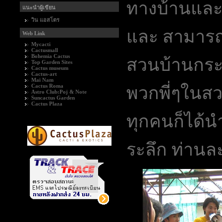
ทางบ้านและส
แนะนำผู้เขียน
วิน แอสโตร
และ สามารถท
Web Link
Mycacti
Cactusmall
Bohemia Cactus
สวนบ้านกระ
Top Garden Sites
Cactus museum
Cactus-art
Mai Nam
Cactus Roma
พวกพี่ๆในส
Astro Club:Poj & Note
Suncactus Garden
Cactus Plaza
ทุกคนก็ได้น
ระลึก ท่านละ