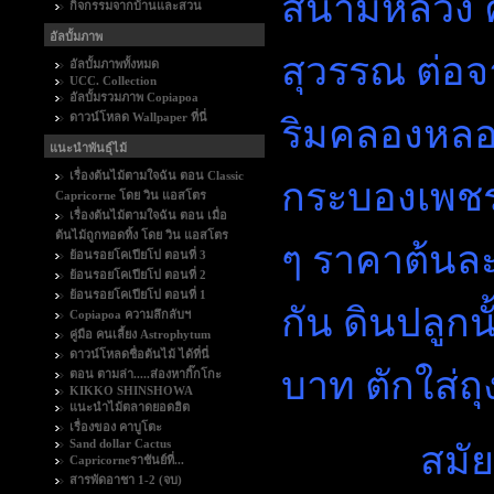
สนามหลวง คื
กิจกรรมจากบ้านและสวน
อัลบั้มภาพ
สุวรรณ ต่อจาก
อัลบั้มภาพทั้งหมด
UCC. Collection
อัลบั้มรวมภาพ Copiapoa
ดาวน์โหลด Wallpaper ที่นี่
ริมคลองหลอด
แนะนำพันธุ์ไม้
เรื่องต้นไม้ตามใจฉัน ตอน Classic
กระบองเพชรโ
Capricorne โดย วิน แอสโตร
เรื่องต้นไม้ตามใจฉัน ตอน เมื่อ
ต้นไม้ถูกทอดทิ้ง โดย วิน แอสโตร
ๆ ราคาต้นละ
ย้อนรอยโคเปียโป ตอนที่ 3
ย้อนรอยโคเปียโป ตอนที่ 2
ย้อนรอยโคเปียโป ตอนที่ 1
กัน ดินปลูก
Copiapoa ความลึกลับฯ
คู่มือ คนเลี้ยง Astrophytum
ดาวน์โหลดชื่อต้นไม้ ได้ที่นี่
บาท ตักใส่ถ
ตอน ตามล่า.....ส่องหากิ๊กโกะ
KIKKO SHINSHOWA
แนะนำไม้ตลาดยอดฮิต
เรื่องของ คาบูโตะ
Sand dollar Cactus
สมัยนั้น ก
Capricorneราชันย์ที่...
สารพัดอาชา 1-2 (จบ)