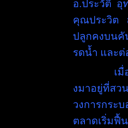
อ.ประวัติ อุ
คุณประวิต ส
ปลูกคงบนคัน
รดน้ำ และต่
เมื่อย้า
งมาอยู่ที่ส
วงการกระบอ
ตลาดเริ่มฟื้