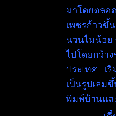
มาโดยตลอด ท
เพชรก้าวขึ
นวนไมน้อย 
ไปโดยกว้างข
ประเทศ เริ
เป็นรูปเล่มข
พิมพ์บ้านแ