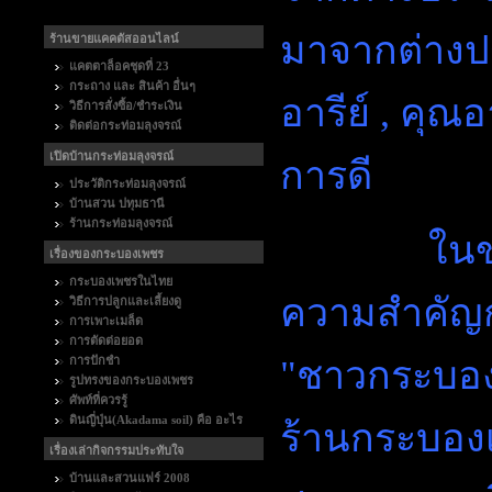
มาจากต่างปร
ร้านขายแคคตัสออนไลน์
แคตตาล็อคชุดที่ 23
กระถาง และ สินค้า อื่นๆ
อารีย์ , คุณอ
วิธีการสั่งซื้อ/ชำระเงิน
ติดต่อกระท่อมลุงจรณ์
เปิดบ้านกระท่อมลุงจรณ์
การดี
ประวัติกระท่อมลุงจรณ์
บ้านสวน ปทุมธานี
ร้านกระท่อมลุงจรณ์
ในขณะที่
เรื่องของกระบองเพชร
กระบองเพชรในไทย
ความสำคัญกับ
วิธีการปลูกและเลี้ยงดู
การเพาะเมล็ด
การตัดต่อยอด
การปักชำ
"ชาวกระบองเ
รูปทรงของกระบองเพชร
ศัพท์ที่ควรรู้
ดินญี่ปุ่น(Akadama soil) คือ อะไร
ร้านกระบองเ
เรื่องเล่ากิจกรรมประทับใจ
บ้านและสวนแฟร์ 2008