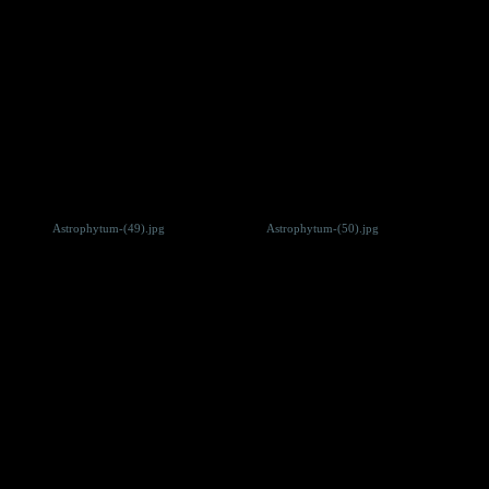
Astrophytum-(49).jpg
Astrophytum-(50).jpg