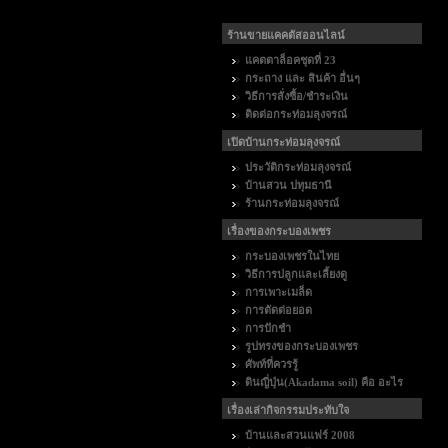
ร้านขายแคคตัสออนไลน์
แคตตาล็อคชุดที่ 23
กระถาง และ สินค้า อื่นๆ
วิธีการสั่งซื้อ/ชำระเงิน
ติดต่อกระท่อมลุงจรณ์
เปิดบ้านกระท่อมลุงจรณ์
ประวัติกระท่อมลุงจรณ์
บ้านสวน ปทุมธานี
ร้านกระท่อมลุงจรณ์
เรื่องของกระบองเพชร
กระบองเพชรในไทย
วิธีการปลูกและเลี้ยงดู
การเพาะเมล็ด
การตัดต่อยอด
การปักชำ
รูปทรงของกระบองเพชร
ศัพท์ที่ควรรู้
ดินญี่ปุ่น(Akadama soil) คือ อะไร
เรื่องเล่ากิจกรรมประทับใจ
บ้านและสวนแฟร์ 2008