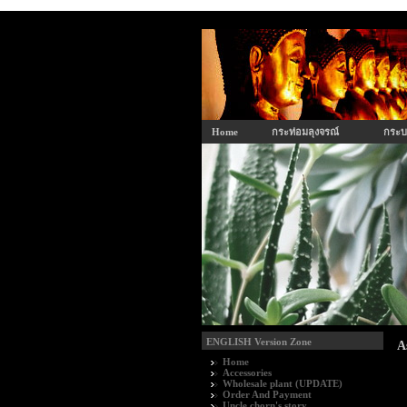
Home
กระท่อมลุงจรณ์
กระบ
ENGLISH Version Zone
A
Home
Accessories
Wholesale plant (UPDATE)
Order And Payment
Uncle chorn's story