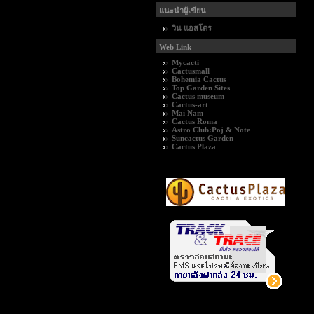
แนะนำผู้เขียน
วิน แอสโตร
Web Link
Mycacti
Cactusmall
Bohemia Cactus
Top Garden Sites
Cactus museum
Cactus-art
Mai Nam
Cactus Roma
Astro Club:Poj & Note
Suncactus Garden
Cactus Plaza