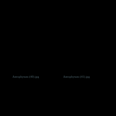
Astrophytum-(40).jpg
Astrophytum-(41).jpg