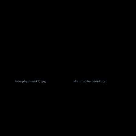
Astrophytum-(43).jpg
Astrophytum-(44).jpg