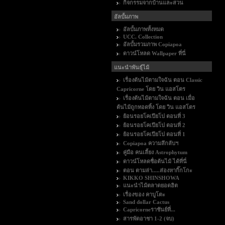
กิจกรรมจากบ้านและสวน
อัลบั้มภาพ
อัลบั้มภาพทั้งหมด
UCC. Collection
อัลบั้มรวมภาพ Copiapoa
ดาวน์โหลด Wallpaper ที่นี่
แนะนำพันธุ์ไม้
เรื่องต้นไม้ตามใจฉัน ตอน Classic
Capricorne โดย วิน แอสโตร
เรื่องต้นไม้ตามใจฉัน ตอน เมื่อ
ต้นไม้ถูกทอดทิ้ง โดย วิน แอสโตร
ย้อนรอยโคเปียโป ตอนที่ 3
ย้อนรอยโคเปียโป ตอนที่ 2
ย้อนรอยโคเปียโป ตอนที่ 1
Copiapoa ความลึกลับฯ
คู่มือ คนเลี้ยง Astrophytum
ดาวน์โหลดชื่อต้นไม้ ได้ที่นี่
ตอน ตามล่า.....ส่องหากิ๊กโกะ
KIKKO SHINSHOWA
แนะนำไม้ตลาดยอดฮิต
เรื่องของ คาบูโตะ
Sand dollar Cactus
Capricorneราชันย์ที่...
สารพัดอาชา 1-2 (จบ)