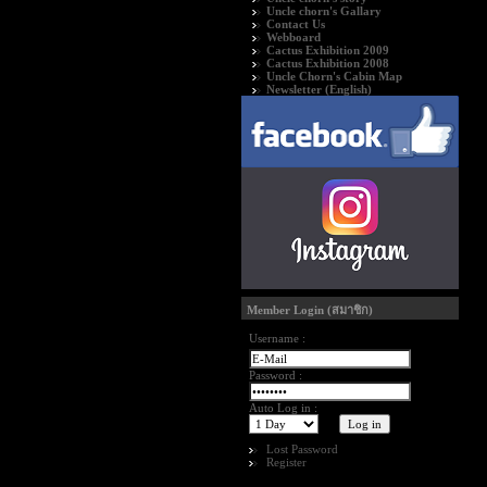
Uncle chorn's Gallary
Contact Us
Webboard
Cactus Exhibition 2009
Cactus Exhibition 2008
Uncle Chorn's Cabin Map
Newsletter (English)
Member Login (สมาชิก)
Username :
Password :
Auto Log in :
Lost Password
Register