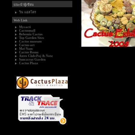
แนะนำผู้เขียน
วิน แอสโตร
Web Link
Mycacti
Cactusmall
Bohemia Cactus
Top Garden Sites
Cactus museum
Cactus-art
Mai Nam
Cactus Roma
Astro Club:Poj & Note
Suncactus Garden
Cactus Plaza