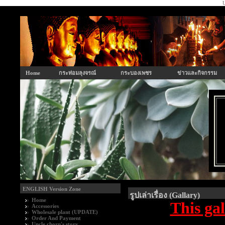
U
Home
กระท่อมลุงจรณ์
กระบองเพชร
ข่าวและกิจกรรม
ENGLISH Version Zone
รูปเล่าเรื่อง (Gallary)
Home
This ga
Accessories
Wholesale plant (UPDATE)
Order And Payment
Uncle chorn's story