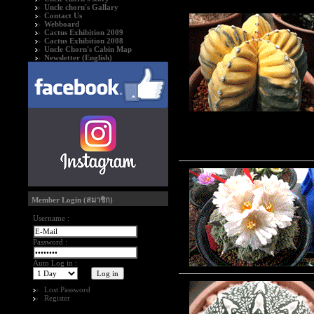
Uncle chorn's Gallary
Contact Us
Webboard
Cactus Exhibition 2009
Cactus Exhibition 2008
Uncle Chorn's Cabin Map
Newsletter (English)
Member Login (สมาชิก)
Username :
Password :
Auto Log in :
Lost Password
Register