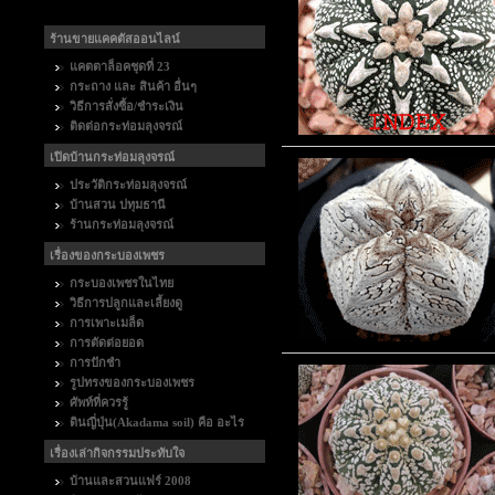
ร้านขายแคคตัสออนไลน์
แคตตาล็อคชุดที่ 23
กระถาง และ สินค้า อื่นๆ
วิธีการสั่งซื้อ/ชำระเงิน
ติดต่อกระท่อมลุงจรณ์
เปิดบ้านกระท่อมลุงจรณ์
ประวัติกระท่อมลุงจรณ์
บ้านสวน ปทุมธานี
ร้านกระท่อมลุงจรณ์
เรื่องของกระบองเพชร
กระบองเพชรในไทย
วิธีการปลูกและเลี้ยงดู
การเพาะเมล็ด
การตัดต่อยอด
การปักชำ
รูปทรงของกระบองเพชร
ศัพท์ที่ควรรู้
ดินญี่ปุ่น(Akadama soil) คือ อะไร
เรื่องเล่ากิจกรรมประทับใจ
บ้านและสวนแฟร์ 2008