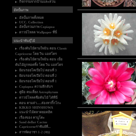
กิจกรรมจากบ้านและสวน
อัลบั้มภาพ
อัลบั้มภาพทั้งหมด
UCC. Collection
อัลบั้มรวมภาพ Copiapoa
ดาวน์โหลด Wallpaper ที่นี่
แนะนำพันธุ์ไม้
เรื่องต้นไม้ตามใจฉัน ตอน Classic
Capricorne โดย วิน แอสโตร
เรื่องต้นไม้ตามใจฉัน ตอน เมื่อ
ต้นไม้ถูกทอดทิ้ง โดย วิน แอสโตร
ย้อนรอยโคเปียโป ตอนที่ 3
ย้อนรอยโคเปียโป ตอนที่ 2
ย้อนรอยโคเปียโป ตอนที่ 1
Copiapoa ความลึกลับฯ
คู่มือ คนเลี้ยง Astrophytum
ดาวน์โหลดชื่อต้นไม้ ได้ที่นี่
ตอน ตามล่า.....ส่องหากิ๊กโกะ
KIKKO SHINSHOWA
แนะนำไม้ตลาดยอดฮิต
เรื่องของ คาบูโตะ
Sand dollar Cactus
Capricorneราชันย์ที่...
สารพัดอาชา 1-2 (จบ)